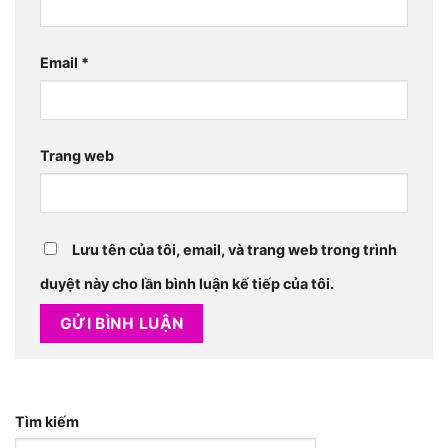
Email
*
Trang web
Lưu tên của tôi, email, và trang web trong trình
duyệt này cho lần bình luận kế tiếp của tôi.
Tìm kiếm