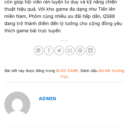
còn giúp hội viên rèn luyện tư duy và kỹ năng chiến
thuật hiệu quả. Với kho game đa dạng như Tiến lên
miền Nam, Phỏm cùng nhiều ưu đãi hấp dẫn, QS88
đang trở thành điểm đến lý tưởng cho cộng đồng yêu
thích game bài trực tuyến.
Bài viết này được đăng trong
BLOG GAME
. Đánh dấu
liên kết thường
trực
.
ADMIN