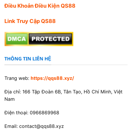
Điều Khoản Điều Kiện QS88
Link Truy Cập QS88
THÔNG TIN LIÊN HỆ
Trang web:
https://qqs88.xyz/
Địa chỉ: 166 Tập Đoàn 6B, Tân Tạo, Hồ Chí Minh, Việt
Nam
Điện thoại: 0966869968
Email:
contact@qqs88.xyz