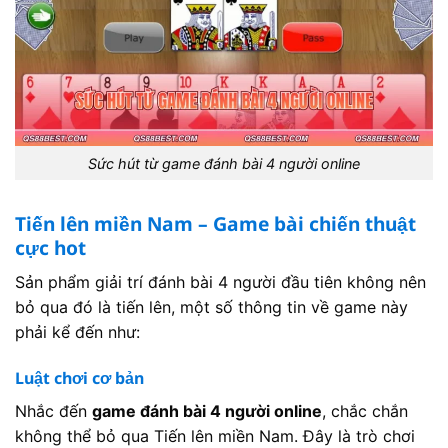
Sức hút từ game đánh bài 4 người online
Tiến lên miền Nam – Game bài chiến thuật
cực hot
Sản phẩm giải trí đánh bài 4 người đầu tiên không nên
bỏ qua đó là tiến lên, một số thông tin về game này
phải kể đến như:
Luật chơi cơ bản
Nhắc đến
game đánh bài 4 người online
, chắc chắn
không thể bỏ qua Tiến lên miền Nam. Đây là trò chơi