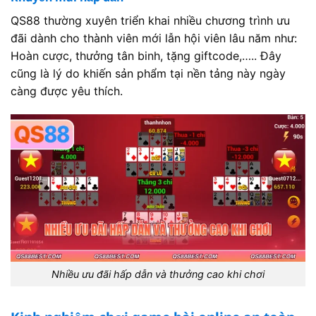
QS88 thường xuyên triển khai nhiều chương trình ưu
đãi dành cho thành viên mới lẫn hội viên lâu năm như:
Hoàn cược, thưởng tân binh, tặng giftcode,….. Đây
cũng là lý do khiến sản phẩm tại nền tảng này ngày
càng được yêu thích.
Nhiều ưu đãi hấp dẫn và thưởng cao khi chơi