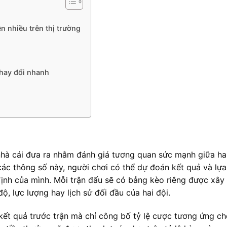
n nhiều trên thị trường
thay đổi nhanh
hà cái đưa ra nhằm đánh giá tương quan sức mạnh giữa ha
ác thông số này, người chơi có thể dự đoán kết quả và lựa
ịnh của mình. Mỗi trận đấu sẽ có bảng kèo riêng được xây
, lực lượng hay lịch sử đối đầu của hai đội.
 kết quả trước trận mà chỉ công bố tỷ lệ cược tương ứng c