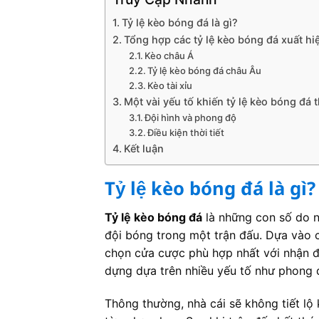
Tỷ lệ kèo bóng đá là gì?
Tổng hợp các tỷ lệ kèo bóng đá xuất hiệ
Kèo châu Á
Tỷ lệ kèo bóng đá châu Âu
Kèo tài xỉu
Một vài yếu tố khiến tỷ lệ kèo bóng đá 
Đội hình và phong độ
Điều kiện thời tiết
Kết luận
Tỷ lệ kèo bóng đá là gì?
Tỷ lệ kèo bóng đá
là những con số do n
đội bóng trong một trận đấu. Dựa vào c
chọn cửa cược phù hợp nhất với nhận đ
dựng dựa trên nhiều yếu tố như phong độ
Thông thường, nhà cái sẽ không tiết lộ