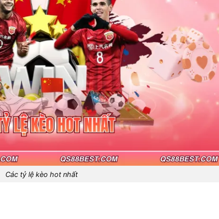
Các tỷ lệ kèo hot nhất