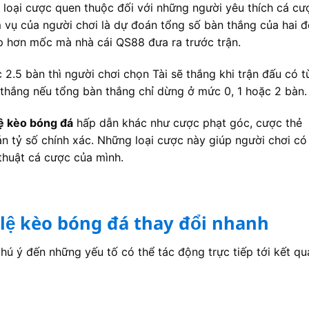
à loại cược quen thuộc đối với những người yêu thích cá cư
m vụ của người chơi là dự đoán tổng số bàn thắng của hai đ
ấp hơn mốc mà nhà cái QS88 đưa ra trước trận.
2.5 bàn thì người chơi chọn Tài sẽ thắng khi trận đấu có t
n thắng nếu tổng bàn thắng chỉ dừng ở mức 0, 1 hoặc 2 bàn.
lệ kèo bóng đá
hấp dẫn khác như cược phạt góc, cược thẻ
n tỷ số chính xác. Những loại cược này giúp người chơi có
thuật cá cược của mình.
 lệ kèo bóng đá thay đổi nhanh
hú ý đến những yếu tố có thể tác động trực tiếp tới kết qu