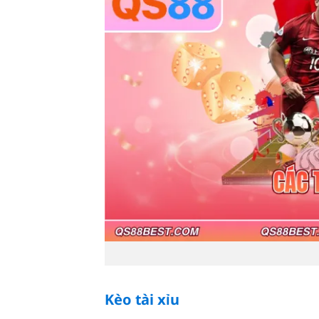
Kèo tài xỉu