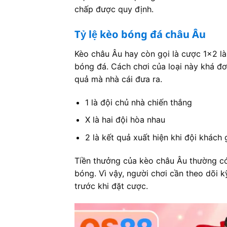
chấp được quy định.
Tỷ lệ kèo bóng đá châu Âu
Kèo châu Âu hay còn gọi là cược 1×2 là
bóng đá. Cách chơi của loại này khá đơ
quả mà nhà cái đưa ra.
1 là đội chủ nhà chiến thắng
X là hai đội hòa nhau
2 là kết quả xuất hiện khi đội khách
Tiền thưởng của kèo châu Âu thường có
bóng. Vì vậy, người chơi cần theo dõi 
trước khi đặt cược.