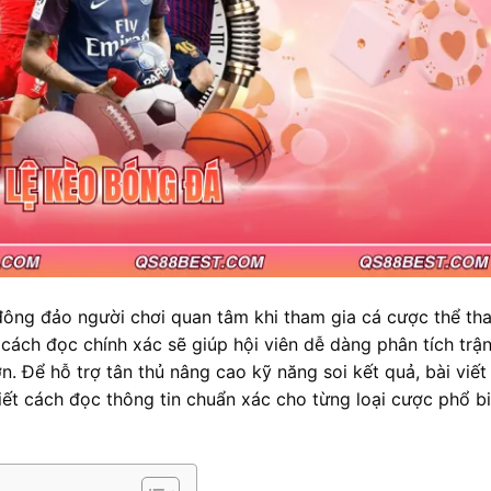
đông đảo người chơi quan tâm khi tham gia cá cược thể th
à cách đọc chính xác sẽ giúp hội viên dễ dàng phân tích trậ
. Để hỗ trợ tân thủ nâng cao kỹ năng soi kết quả, bài viết
iết cách đọc thông tin chuẩn xác cho từng loại cược phổ b