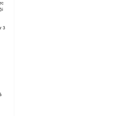
ợc
ội
ừ 3
ả