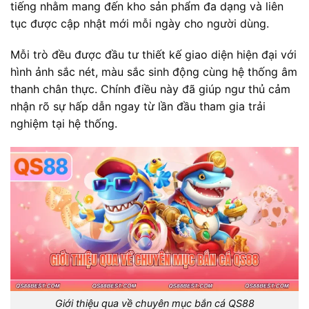
tiếng nhằm mang đến kho sản phẩm đa dạng và liên
tục được cập nhật mới mỗi ngày cho người dùng.
Mỗi trò đều được đầu tư thiết kế giao diện hiện đại với
hình ảnh sắc nét, màu sắc sinh động cùng hệ thống âm
thanh chân thực. Chính điều này đã giúp ngư thủ cảm
nhận rõ sự hấp dẫn ngay từ lần đầu tham gia trải
nghiệm tại hệ thống.
Giới thiệu qua về chuyên mục bắn cá QS88