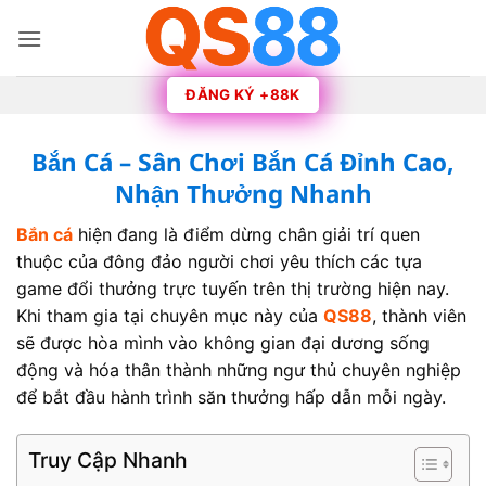
Bỏ
qua
nội
dung
ĐĂNG KÝ +88K
Bắn Cá – Sân Chơi Bắn Cá Đỉnh Cao,
Nhận Thưởng Nhanh
Bắn cá
hiện đang là điểm dừng chân giải trí quen
thuộc của đông đảo người chơi yêu thích các tựa
game đổi thưởng trực tuyến trên thị trường hiện nay.
Khi tham gia tại chuyên mục này của
QS88
, thành viên
sẽ được hòa mình vào không gian đại dương sống
động và hóa thân thành những ngư thủ chuyên nghiệp
để bắt đầu hành trình săn thưởng hấp dẫn mỗi ngày.
Truy Cập Nhanh