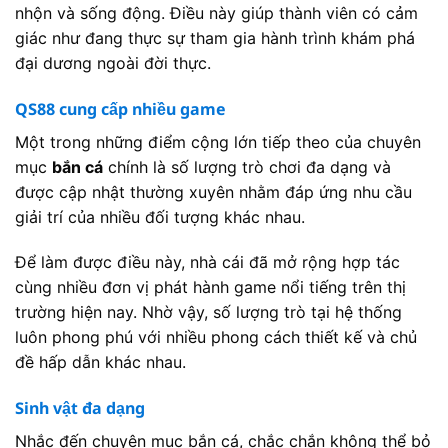
nhộn và sống động. Điều này giúp thành viên có cảm
giác như đang thực sự tham gia hành trình khám phá
đại dương ngoài đời thực.
QS88 cung cấp nhiều game
Một trong những điểm cộng lớn tiếp theo của chuyên
mục
bắn cá
chính là số lượng trò chơi đa dạng và
được cập nhật thường xuyên nhằm đáp ứng nhu cầu
giải trí của nhiều đối tượng khác nhau.
Để làm được điều này, nhà cái đã mở rộng hợp tác
cùng nhiều đơn vị phát hành game nổi tiếng trên thị
trường hiện nay. Nhờ vậy, số lượng trò tại hệ thống
luôn phong phú với nhiều phong cách thiết kế và chủ
đề hấp dẫn khác nhau.
Sinh vật đa dạng
Nhắc đến chuyên mục bắn cá, chắc chắn không thể bỏ