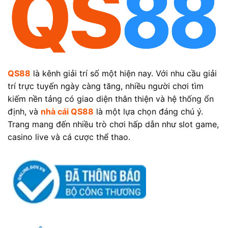
QS88
là kênh giải trí số một hiện nay. Với nhu cầu giải
trí trực tuyến ngày càng tăng, nhiều người chơi tìm
kiếm nền tảng có giao diện thân thiện và hệ thống ổn
định, và
nhà cái QS88
là một lựa chọn đáng chú ý.
Trang mang đến nhiều trò chơi hấp dẫn như slot game,
casino live và cá cược thể thao.