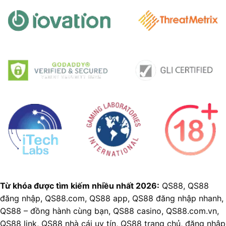
Từ khóa được tìm kiếm nhiều nhất 2026:
QS88, QS88
đăng nhập, QS88.com, QS88 app, QS88 đăng nhập nhanh,
QS88 – đồng hành cùng bạn, QS88 casino, QS88.com.vn,
QS88 link, QS88 nhà cái uy tín, QS88 trang chủ, đăng nhập