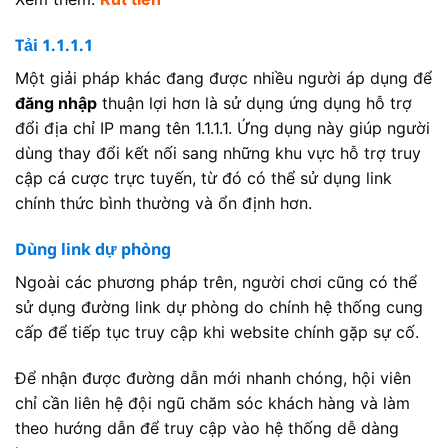
Tải 1.1.1.1
Một giải pháp khác đang được nhiều người áp dụng để
đăng nhập
thuận lợi hơn là sử dụng ứng dụng hỗ trợ
đổi địa chỉ IP mang tên 1.1.1.1. Ứng dụng này giúp người
dùng thay đổi kết nối sang những khu vực hỗ trợ truy
cập cá cược trực tuyến, từ đó có thể sử dụng link
chính thức bình thường và ổn định hơn.
Dùng link dự phòng
Ngoài các phương pháp trên, người chơi cũng có thể
sử dụng đường link dự phòng do chính hệ thống cung
cấp để tiếp tục truy cập khi website chính gặp sự cố.
Để nhận được đường dẫn mới nhanh chóng, hội viên
chỉ cần liên hệ đội ngũ chăm sóc khách hàng và làm
theo hướng dẫn để truy cập vào hệ thống dễ dàng