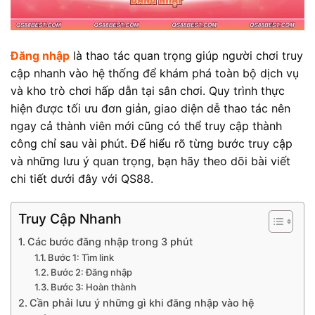
Đăng nhập
là thao tác quan trọng giúp người chơi truy
cập nhanh vào hệ thống để khám phá toàn bộ dịch vụ
và kho trò chơi hấp dẫn tại sân chơi. Quy trình thực
hiện được tối ưu đơn giản, giao diện dễ thao tác nên
ngay cả thành viên mới cũng có thể truy cập thành
công chỉ sau vài phút. Để hiểu rõ từng bước truy cập
và những lưu ý quan trọng, bạn hãy theo dõi bài viết
chi tiết dưới đây với QS88.
Truy Cập Nhanh
Các bước đăng nhập trong 3 phút
Bước 1: Tìm link
Bước 2: Đăng nhập
Bước 3: Hoàn thành
Cần phải lưu ý những gì khi đăng nhập vào hệ