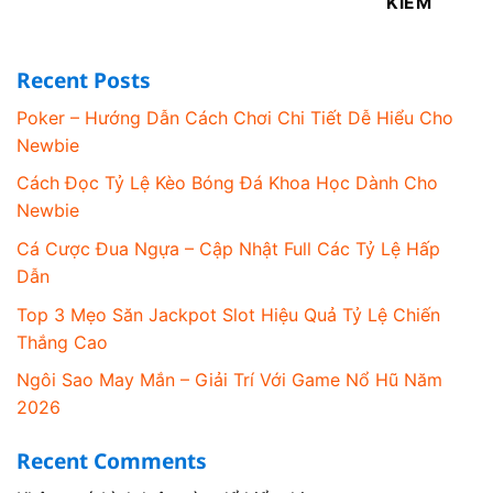
KIẾM
Recent Posts
Poker – Hướng Dẫn Cách Chơi Chi Tiết Dễ Hiểu Cho
Newbie
Cách Đọc Tỷ Lệ Kèo Bóng Đá Khoa Học Dành Cho
Newbie
Cá Cược Đua Ngựa – Cập Nhật Full Các Tỷ Lệ Hấp
Dẫn
Top 3 Mẹo Săn Jackpot Slot Hiệu Quả Tỷ Lệ Chiến
Thắng Cao
Ngôi Sao May Mắn – Giải Trí Với Game Nổ Hũ Năm
2026
Recent Comments