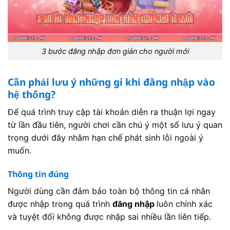
3 bước đăng nhập đơn giản cho người mới
Cần phải lưu ý những gì khi đăng nhập vào
hệ thống?
Để quá trình truy cập tài khoản diễn ra thuận lợi ngay
từ lần đầu tiên, người chơi cần chú ý một số lưu ý quan
trọng dưới đây nhằm hạn chế phát sinh lỗi ngoài ý
muốn.
Thông tin đúng
Người dùng cần đảm bảo toàn bộ thông tin cá nhân
được nhập trong quá trình
đăng nhập
luôn chính xác
và tuyệt đối không được nhập sai nhiều lần liên tiếp.