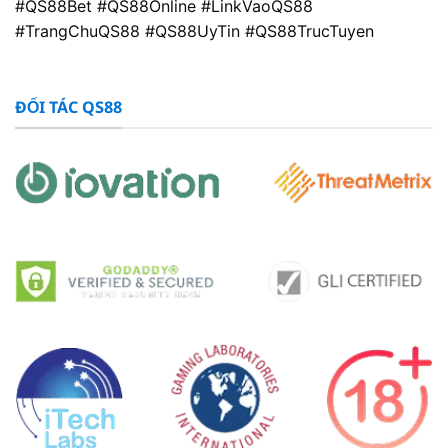
#QS88Bet #QS88Online #LinkVaoQS88
#TrangChuQS88 #QS88UyTin #QS88TrucTuyen
ĐỐI TÁC QS88