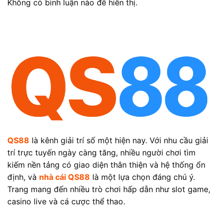
Không có bình luận nào để hiển thị.
QS88
là kênh giải trí số một hiện nay. Với nhu cầu giải
trí trực tuyến ngày càng tăng, nhiều người chơi tìm
kiếm nền tảng có giao diện thân thiện và hệ thống ổn
định, và
nhà cái QS88
là một lựa chọn đáng chú ý.
Trang mang đến nhiều trò chơi hấp dẫn như slot game,
casino live và cá cược thể thao.