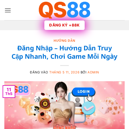
Bỏ
qua
nội
dung
ĐĂNG KÝ +88K
HƯỚNG DẪN
Đăng Nhập – Hướng Dẫn Truy
Cập Nhanh, Chơi Game Mỗi Ngày
ĐĂNG VÀO
THÁNG 5 11, 2026
BỞI
ADMIN
11
Th5