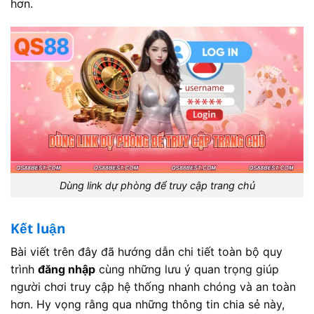
hơn.
Dùng link dự phòng để truy cập trang chủ
Kết luận
Bài viết trên đây đã hướng dẫn chi tiết toàn bộ quy
trình
đăng nhập
cùng những lưu ý quan trọng giúp
người chơi truy cập hệ thống nhanh chóng và an toàn
hơn. Hy vọng rằng qua những thông tin chia sẻ này,