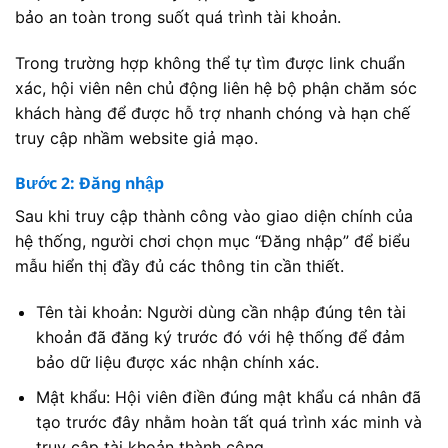
bảo an toàn trong suốt quá trình tài khoản.
Trong trường hợp không thể tự tìm được link chuẩn
xác, hội viên nên chủ động liên hệ bộ phận chăm sóc
khách hàng để được hỗ trợ nhanh chóng và hạn chế
truy cập nhầm website giả mạo.
Bước 2: Đăng nhập
Sau khi truy cập thành công vào giao diện chính của
hệ thống, người chơi chọn mục “Đăng nhập” để biểu
mẫu hiển thị đầy đủ các thông tin cần thiết.
Tên tài khoản: Người dùng cần nhập đúng tên tài
khoản đã đăng ký trước đó với hệ thống để đảm
bảo dữ liệu được xác nhận chính xác.
Mật khẩu: Hội viên điền đúng mật khẩu cá nhân đã
tạo trước đây nhằm hoàn tất quá trình xác minh và
truy cập tài khoản thành công.